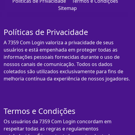
Políticas de Privacidade
Termos e Condições
Sitemap
Políticas de Privacidade
A 7359 Com Login valoriza a privacidade de seus
usuários e está empenhada em proteger todas as
informações pessoais fornecidas durante o uso de
nossos canais de comunicação. Todos os dados
coletados são utilizados exclusivamente para fins de
melhoria contínua da experiência de nossos jogadores.
Termos e Condições
Os usuários da 7359 Com Login concordam em
respeitar todas as regras e regulamentos