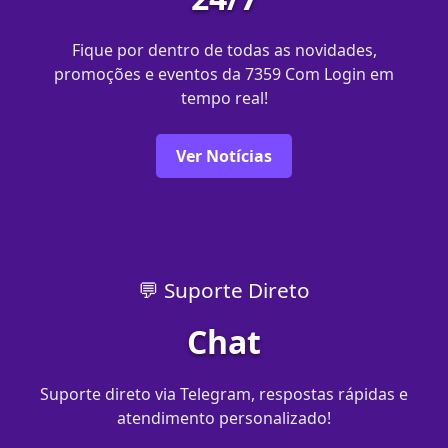
Fique por dentro de todas as novidades,
promoções e eventos da 7359 Com Login em
tempo real!
Ver Notícias
💬 Suporte Direto
Chat
Suporte direto via Telegram, respostas rápidas e
atendimento personalizado!