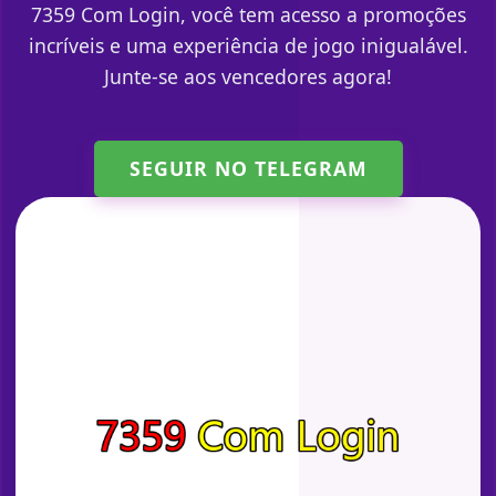
7359 Com Login, você tem acesso a promoções
incríveis e uma experiência de jogo inigualável.
Junte-se aos vencedores agora!
SEGUIR NO TELEGRAM