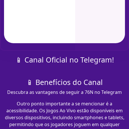
📱 Canal Oficial no Telegram!
📱 Benefícios do Canal
Descubra as vantagens de seguir a 76N no Telegram
Outro ponto importante a se mencionar é a
acessibilidade. Os Jogos Ao Vivo estão disponíveis em
diversos dispositivos, incluindo smartphones e tablets,
permitindo que os jogadores joguem em qualquer