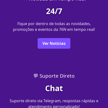
24/7
Fique por dentro de todas as novidades,
promoções e eventos da 76N em tempo real!
Ver Notícias
💬 Suporte Direto
Chat
Suporte direto via Telegram, respostas rápidas e
atendimento personalizado!