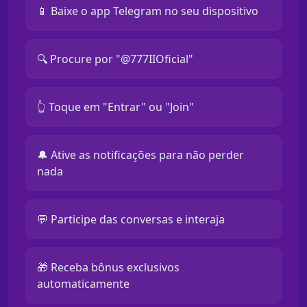
📱 Baixe o app Telegram no seu dispositivo
🔍 Procure por "@777IIOficial"
👆 Toque em "Entrar" ou "Join"
🔔 Ative as notificações para não perder
nada
💬 Participe das conversas e interaja
🎁 Receba bônus exclusivos
automaticamente