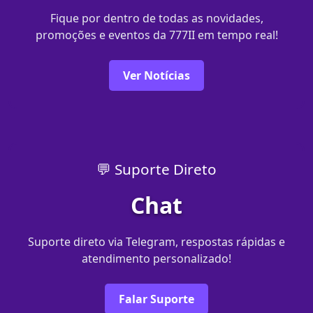
Fique por dentro de todas as novidades,
promoções e eventos da 777II em tempo real!
Ver Notícias
💬 Suporte Direto
Chat
Suporte direto via Telegram, respostas rápidas e
atendimento personalizado!
Falar Suporte