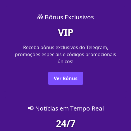
🎁 Bônus Exclusivos
VIP
Receba bônus exclusivos do Telegram,
promoções especiais e códigos promocionais
únicos!
Ver Bônus
📢 Notícias em Tempo Real
24/7