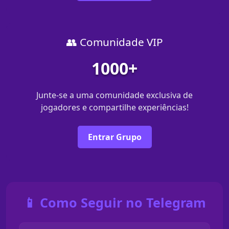
👥 Comunidade VIP
1000+
Junte-se a uma comunidade exclusiva de
jogadores e compartilhe experiências!
Entrar Grupo
📱 Como Seguir no Telegram