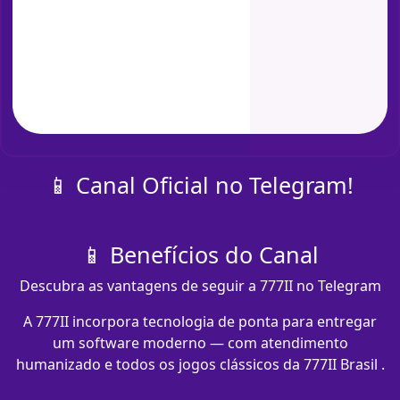
📱 Canal Oficial no Telegram!
📱 Benefícios do Canal
Descubra as vantagens de seguir a 777II no Telegram
A 777II incorpora tecnologia de ponta para entregar
um software moderno — com atendimento
humanizado e todos os jogos clássicos da 777II Brasil .