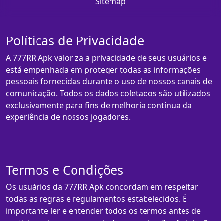
Sitemap
Políticas de Privacidade
A 777RR Apk valoriza a privacidade de seus usuários e
está empenhada em proteger todas as informações
pessoais fornecidas durante o uso de nossos canais de
comunicação. Todos os dados coletados são utilizados
exclusivamente para fins de melhoria contínua da
experiência de nossos jogadores.
Termos e Condições
Os usuários da 777RR Apk concordam em respeitar
todas as regras e regulamentos estabelecidos. É
importante ler e entender todos os termos antes de