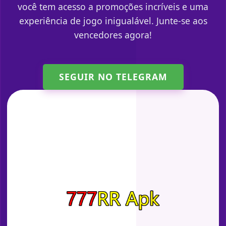
você tem acesso a promoções incríveis e uma
experiência de jogo inigualável. Junte-se aos
vencedores agora!
SEGUIR NO TELEGRAM