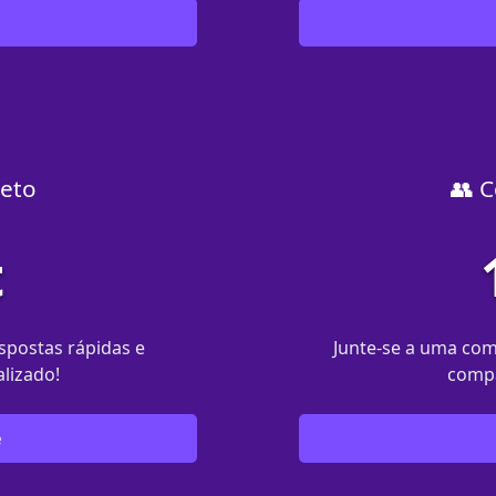
reto
👥 
t
espostas rápidas e
Junte-se a uma com
lizado!
compa
e