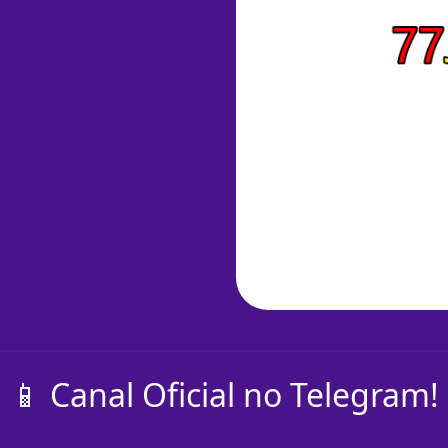
📱 Canal Oficial no Telegram!