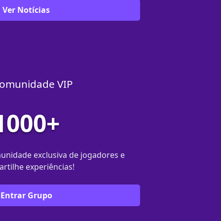
Ver Notícias
Comunidade VIP
1000+
unidade exclusiva de jogadores e
rtilhe experiências!
Entrar Grupo