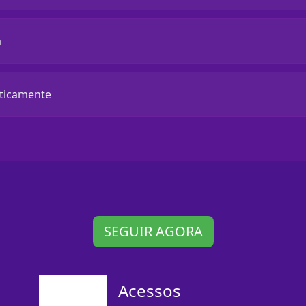
a
aticamente
SEGUIR AGORA
Acessos