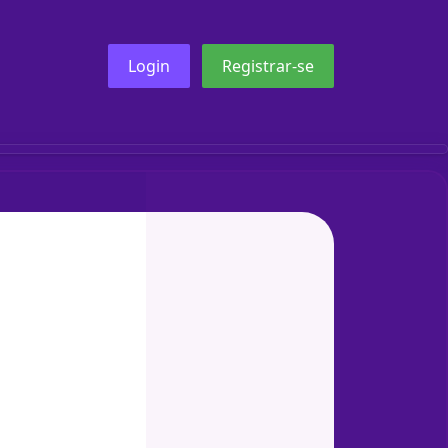
Login
Registrar-se