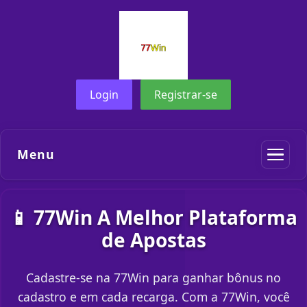
Login
Registrar-se
Menu
📱 77Win A Melhor Plataforma
de Apostas
Cadastre-se na 77Win para ganhar bônus no
cadastro e em cada recarga. Com a 77Win, você