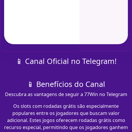
📱 Canal Oficial no Telegram!
📱 Benefícios do Canal
Descubra as vantagens de seguir a 77Win no Telegram
Os slots com rodadas grátis são especialmente
populares entre os jogadores que buscam valor
adicional. Estes jogos oferecem rodadas grátis como
recurso especial, permitindo que os jogadores ganhem