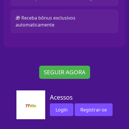
🎁 Receba bônus exclusivos
automaticamente
SEGUIR AGORA
Acessos
Login
Registrar-se