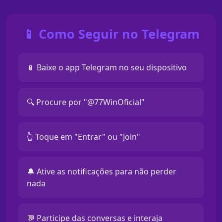
📱 Como Seguir no Telegram
📱 Baixe o app Telegram no seu dispositivo
🔍 Procure por "@77WinOficial"
👆 Toque em "Entrar" ou "Join"
🔔 Ative as notificações para não perder
nada
💬 Participe das conversas e interaja