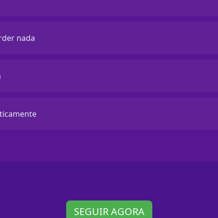
erder nada
a
aticamente
SEGUIR AGORA