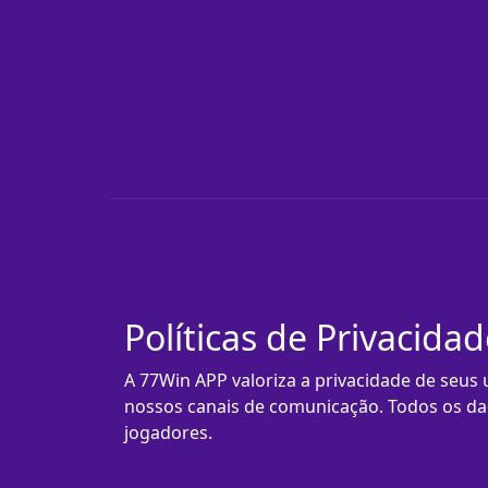
Políticas de Privacida
A 77Win APP valoriza a privacidade de seus
nossos canais de comunicação. Todos os dad
jogadores.