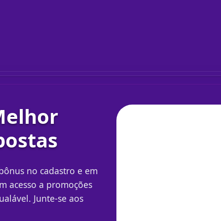
Melhor
postas
bônus no cadastro e em
em acesso a promoções
ualável. Junte-se aos