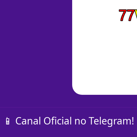
📱 Canal Oficial no Telegram!