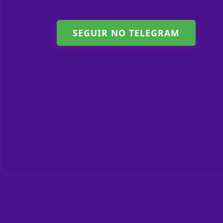
SEGUIR NO TELEGRAM