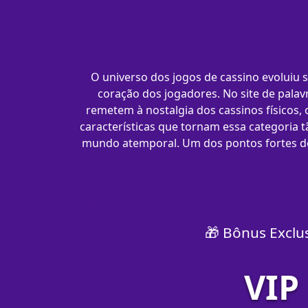
O universo dos jogos de cassino evoluiu 
coração dos jogadores. No site de palav
remetem à nostalgia dos cassinos físicos,
características que tornam essa categoria 
mundo atemporal. Um dos pontos fortes do 
🎁 Bônus Exclu
VIP