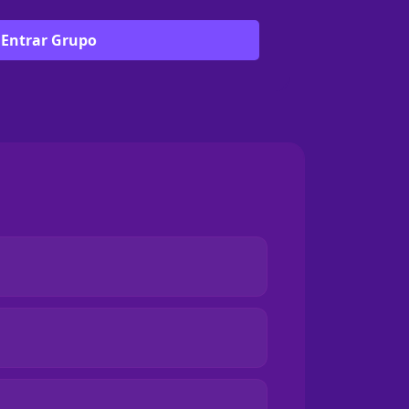
Entrar Grupo