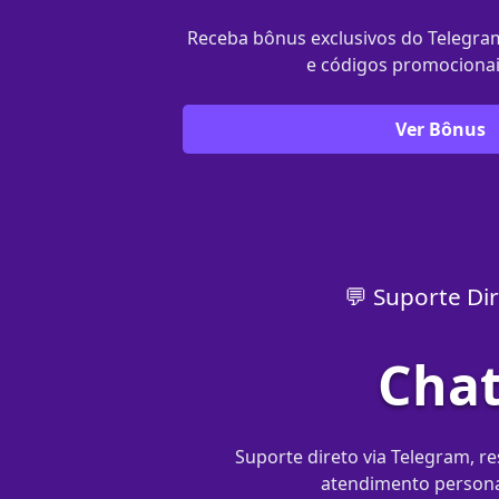
Receba bônus exclusivos do Telegra
e códigos promocionai
Ver Bônus
💬 Suporte Di
Cha
Suporte direto via Telegram, r
atendimento persona