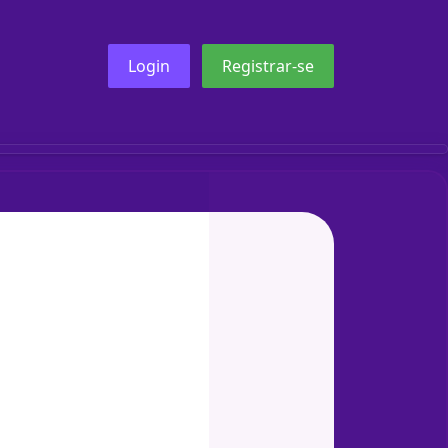
Login
Registrar-se