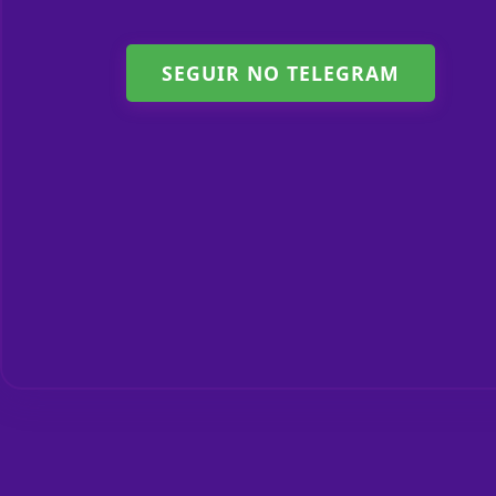
SEGUIR NO TELEGRAM