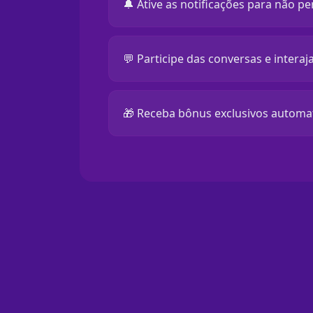
🔔 Ative as notificações para não p
💬 Participe das conversas e interaj
🎁 Receba bônus exclusivos autom