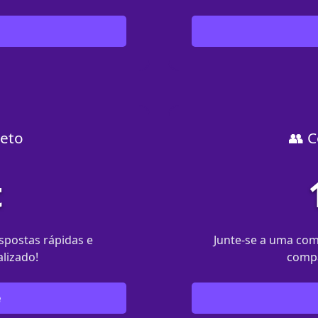
reto
👥 
t
espostas rápidas e
Junte-se a uma com
lizado!
compa
e