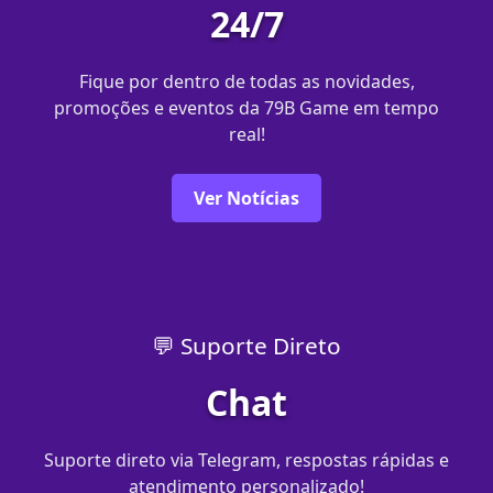
24/7
Fique por dentro de todas as novidades,
promoções e eventos da 79B Game em tempo
real!
Ver Notícias
💬 Suporte Direto
Chat
Suporte direto via Telegram, respostas rápidas e
atendimento personalizado!