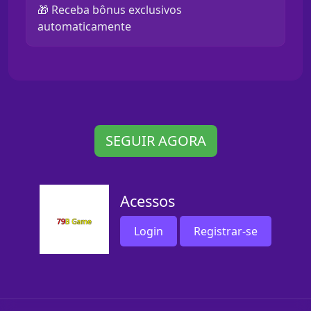
🎁 Receba bônus exclusivos
automaticamente
SEGUIR AGORA
Acessos
Login
Registrar-se