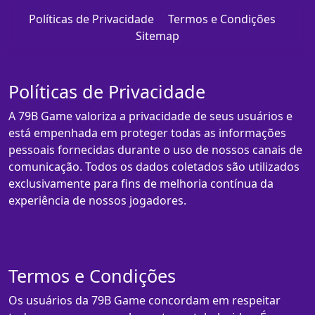
Políticas de Privacidade
Termos e Condições
Sitemap
Políticas de Privacidade
A 79B Game valoriza a privacidade de seus usuários e
está empenhada em proteger todas as informações
pessoais fornecidas durante o uso de nossos canais de
comunicação. Todos os dados coletados são utilizados
exclusivamente para fins de melhoria contínua da
experiência de nossos jogadores.
Termos e Condições
Os usuários da 79B Game concordam em respeitar