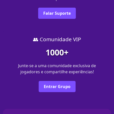
Falar Suporte
👥 Comunidade VIP
1000+
Junte-se a uma comunidade exclusiva de
jogadores e compartilhe experiências!
Entrar Grupo