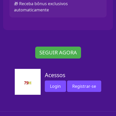
🎁 Receba bônus exclusivos
automaticamente
SEGUIR AGORA
Acessos
Login
Registrar-se