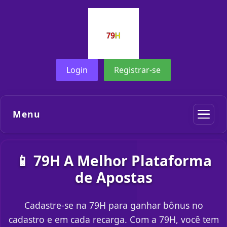
Login
Registrar-se
Menu
📱 79H A Melhor Plataforma
de Apostas
Cadastre-se na 79H para ganhar bônus no
cadastro e em cada recarga. Com a 79H, você tem