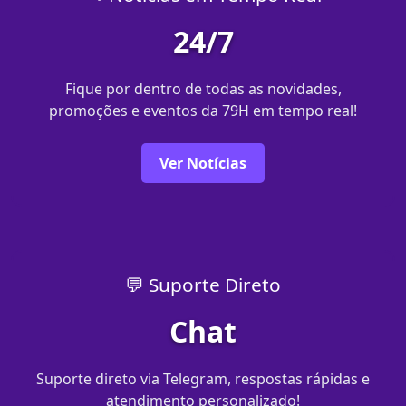
24/7
Fique por dentro de todas as novidades,
promoções e eventos da 79H em tempo real!
Ver Notícias
💬 Suporte Direto
Chat
Suporte direto via Telegram, respostas rápidas e
atendimento personalizado!