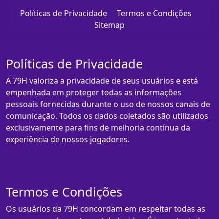
Políticas de Privacidade
Termos e Condições
Sitemap
Políticas de Privacidade
A 79H valoriza a privacidade de seus usuários e está
empenhada em proteger todas as informações
pessoais fornecidas durante o uso de nossos canais de
comunicação. Todos os dados coletados são utilizados
exclusivamente para fins de melhoria contínua da
experiência de nossos jogadores.
Termos e Condições
Os usuários da 79H concordam em respeitar todas as