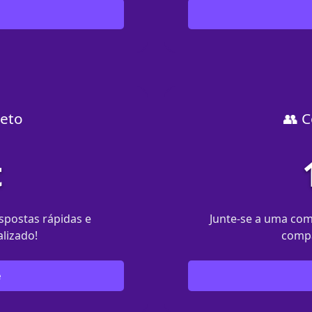
reto
👥 
t
espostas rápidas e
Junte-se a uma com
lizado!
compa
e