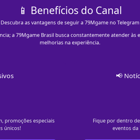
📱 Benefícios do Canal
Descubra as vantagens de seguir a 79Mgame no Telegram
ia; a 79Mgame Brasil busca constantemente atender às e
melhorias na experiência.
sivos
📢 Notí
m, promoções especiais
Fique por dentro d
s únicos!
eventos da