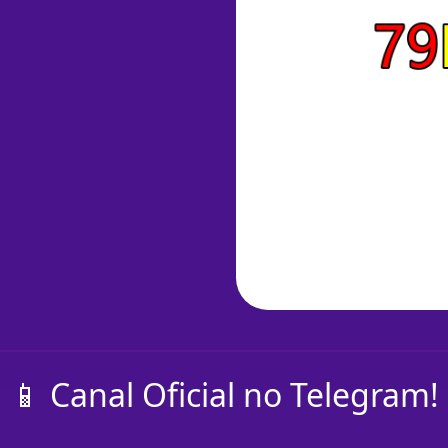
📱 Canal Oficial no Telegram!