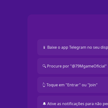
📱 Baixe o app Telegram no seu disp
🔍 Procure por "@79MgameOficial"
👆 Toque em "Entrar" ou "Join"
🔔 Ative as notificações para não p