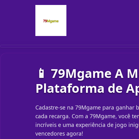
📱 79Mgame A M
Plataforma de A
Cadastre-se na 79Mgame para ganhar b
cada recarga. Com a 79Mgame, você te
incríveis e uma experiência de jogo inig
vencedores agora!