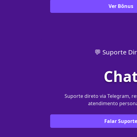
Ver Bônus
💬 Suporte Di
Cha
Suporte direto via Telegram, r
atendimento persona
Falar Suport