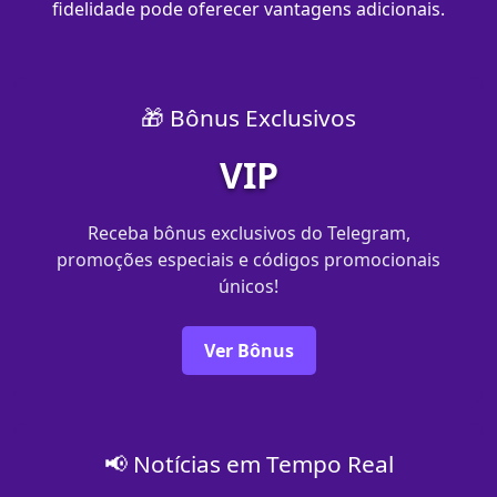
fidelidade pode oferecer vantagens adicionais.
🎁 Bônus Exclusivos
VIP
Receba bônus exclusivos do Telegram,
promoções especiais e códigos promocionais
únicos!
Ver Bônus
📢 Notícias em Tempo Real