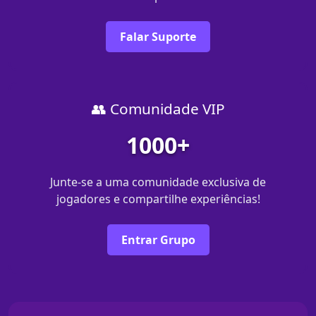
Falar Suporte
👥 Comunidade VIP
1000+
Junte-se a uma comunidade exclusiva de
jogadores e compartilhe experiências!
Entrar Grupo