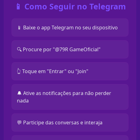
📱 Como Seguir no Telegram
📱 Baixe o app Telegram no seu dispositivo
🔍 Procure por "@79R GameOficial"
👆 Toque em "Entrar" ou "Join"
🔔 Ative as notificações para não perder
nada
💬 Participe das conversas e interaja