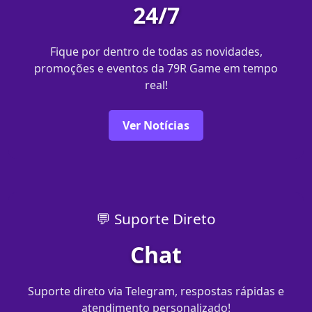
24/7
Fique por dentro de todas as novidades,
promoções e eventos da 79R Game em tempo
real!
Ver Notícias
💬 Suporte Direto
Chat
Suporte direto via Telegram, respostas rápidas e
atendimento personalizado!