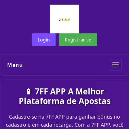
Login
Registrar-se
Menu
📱 7FF APP A Melhor
Plataforma de Apostas
Cadastre-se na 7FF APP para ganhar bônus no
cadastro e em cada recarga. Com a 7FF APP, você