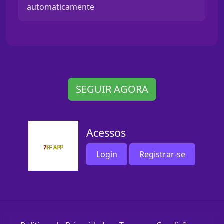
automaticamente
SEGUIR AGORA
Acessos
Login
Registrar-se