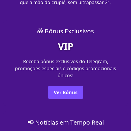
que a mão do crupiê, sem ultrapassar 21.
🎁 Bônus Exclusivos
VIP
Receba bônus exclusivos do Telegram,
promoções especiais e códigos promocionais
únicos!
Ver Bônus
📢 Notícias em Tempo Real