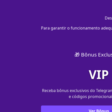
Des
Para garantir o funcionamento adequ
🎁 Bônus Exclu
VIP
Receba bônus exclusivos do Telegra
e códigos promocionai
Ver Bônus