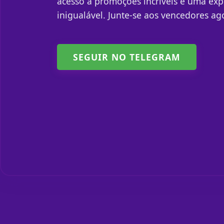
acesso a promoções incríveis e uma exp
inigualável. Junte-se aos vencedores ag
SEGUIR NO TELEGRAM