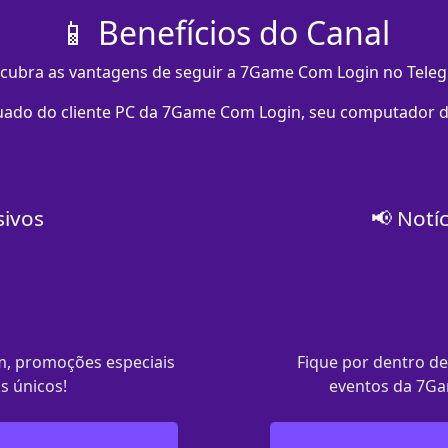
📱 Benefícios do Canal
cubra as vantagens de seguir a 7Game Com Login no Tele
ado do cliente PC da 7Game Com Login, seu computador de
sivos
📢 Notí
m, promoções especiais
Fique por dentro d
s únicos!
eventos da 7Ga