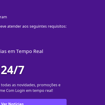
gram
ve atender aos seguintes requisitos:
cias em Tempo Real
24/7
e todas as novidades, promoções e
me Com Login em tempo real!
Ver Notícias