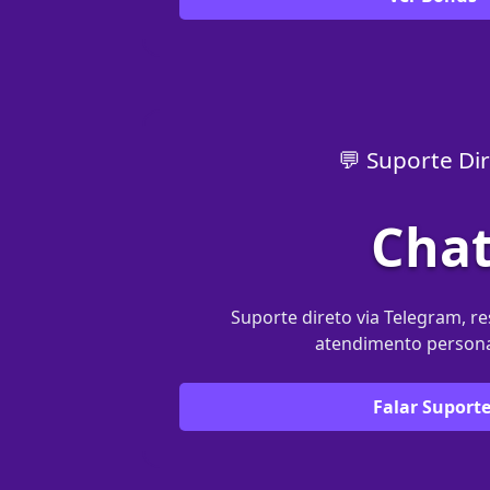
💬 Suporte Di
Cha
Suporte direto via Telegram, r
atendimento persona
Falar Suport