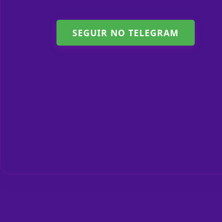
SEGUIR NO TELEGRAM