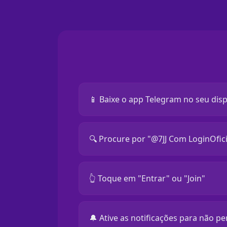
📱 Baixe o app Telegram no seu disp
🔍 Procure por "@7JJ Com LoginOfici
👆 Toque em "Entrar" ou "Join"
🔔 Ative as notificações para não p