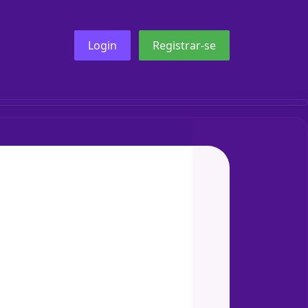
Login
Registrar-se