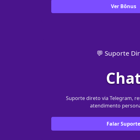
Ver Bônus
💬 Suporte Di
Cha
Suporte direto via Telegram, r
atendimento persona
Falar Suport