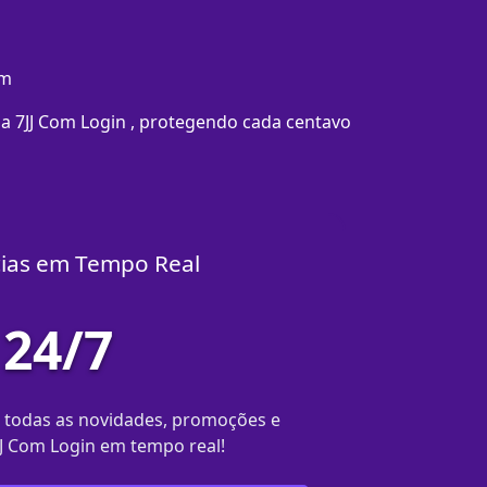
am
a 7JJ Com Login , protegendo cada centavo
cias em Tempo Real
24/7
e todas as novidades, promoções e
JJ Com Login em tempo real!