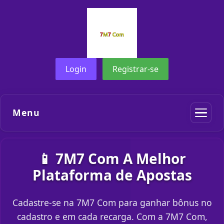
Login
Registrar-se
Menu
📱 7M7 Com A Melhor
Plataforma de Apostas
Cadastre-se na 7M7 Com para ganhar bônus no
cadastro e em cada recarga. Com a 7M7 Com,