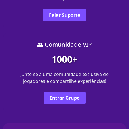
Falar Suporte
👥 Comunidade VIP
1000+
Junte-se a uma comunidade exclusiva de
jogadores e compartilhe experiências!
Entrar Grupo