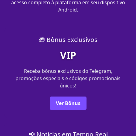
acesso completo à plataforma em seu dispositivo
Android.
🎁 Bônus Exclusivos
VIP
Receba bônus exclusivos do Telegram,
promoções especiais e códigos promocionais
únicos!
Ver Bônus
📢 Notícias em Tempo Real