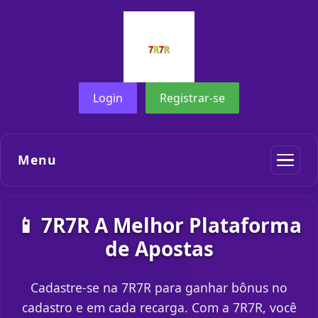
Login
Registrar-se
Menu
📱 7R7R A Melhor Plataforma
de Apostas
Cadastre-se na 7R7R para ganhar bônus no
cadastro e em cada recarga. Com a 7R7R, você