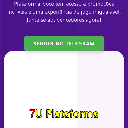
Plataforma, você tem acesso a promoções
incríveis e uma experiência de jogo inigualável.
Junte-se aos vencedores agora!
SEGUIR NO TELEGRAM