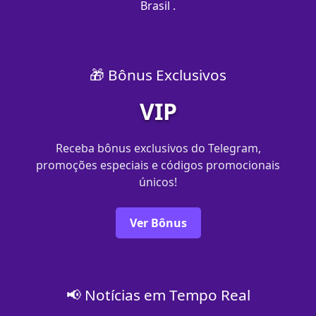
Brasil .
🎁 Bônus Exclusivos
VIP
Receba bônus exclusivos do Telegram,
promoções especiais e códigos promocionais
únicos!
Ver Bônus
📢 Notícias em Tempo Real