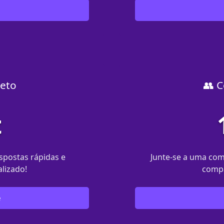
reto
👥 
t
espostas rápidas e
Junte-se a uma com
lizado!
compa
e