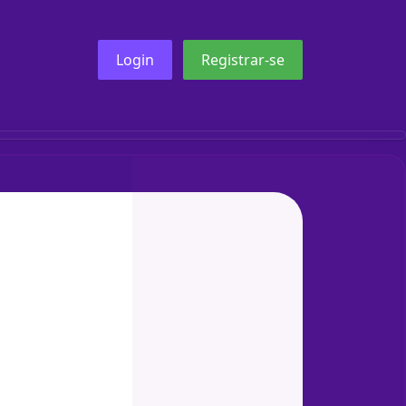
Login
Registrar-se