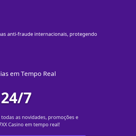
m
mas anti-fraude internacionais, protegendo
cias em Tempo Real
24/7
e todas as novidades, promoções e
7XX Casino em tempo real!