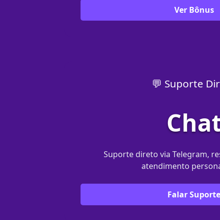
Ver Bônus
💬 Suporte Di
Cha
Suporte direto via Telegram, r
atendimento persona
Falar Suport