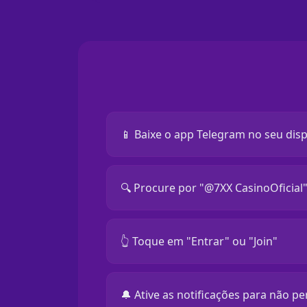
📱 Baixe o app Telegram no seu disp
🔍 Procure por "@7XX CasinoOficial
👆 Toque em "Entrar" ou "Join"
🔔 Ative as notificações para não p