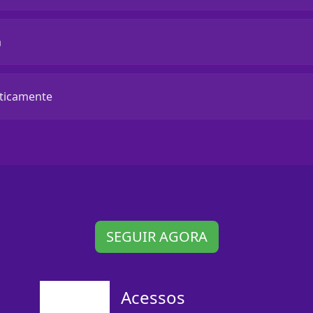
a
aticamente
SEGUIR AGORA
Acessos