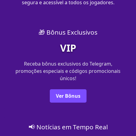
segura e acessível a todos os jogadores.
🎁 Bônus Exclusivos
VIP
Receba bônus exclusivos do Telegram,
promoções especiais e códigos promocionais
únicos!
Ver Bônus
📢 Notícias em Tempo Real