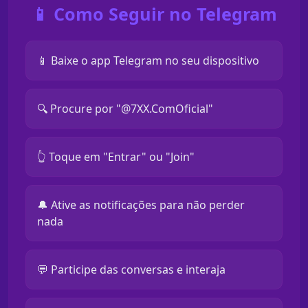
📱 Como Seguir no Telegram
📱 Baixe o app Telegram no seu dispositivo
🔍 Procure por "@7XX.ComOficial"
👆 Toque em "Entrar" ou "Join"
🔔 Ative as notificações para não perder
nada
💬 Participe das conversas e interaja