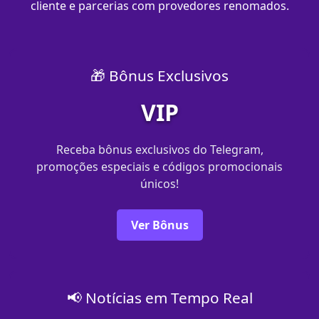
cliente e parcerias com provedores renomados.
🎁 Bônus Exclusivos
VIP
Receba bônus exclusivos do Telegram,
promoções especiais e códigos promocionais
únicos!
Ver Bônus
📢 Notícias em Tempo Real