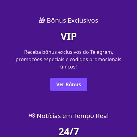
🎁 Bônus Exclusivos
VIP
Receba bônus exclusivos do Telegram,
promoções especiais e códigos promocionais
únicos!
Ver Bônus
📢 Notícias em Tempo Real
24/7