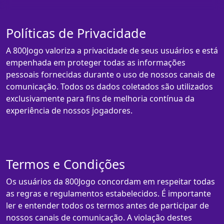
Políticas de Privacidade
A 800Jogo valoriza a privacidade de seus usuários e está
empenhada em proteger todas as informações
pessoais fornecidas durante o uso de nossos canais de
comunicação. Todos os dados coletados são utilizados
exclusivamente para fins de melhoria contínua da
experiência de nossos jogadores.
Termos e Condições
Os usuários da 800Jogo concordam em respeitar todas
as regras e regulamentos estabelecidos. É importante
ler e entender todos os termos antes de participar de
nossos canais de comunicação. A violação destes