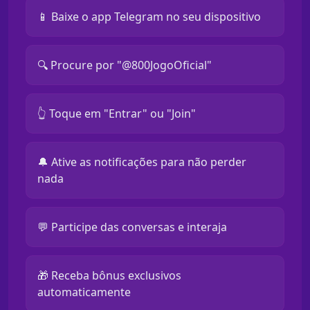
📱 Baixe o app Telegram no seu dispositivo
🔍 Procure por "@800JogoOficial"
👆 Toque em "Entrar" ou "Join"
🔔 Ative as notificações para não perder
nada
💬 Participe das conversas e interaja
🎁 Receba bônus exclusivos
automaticamente