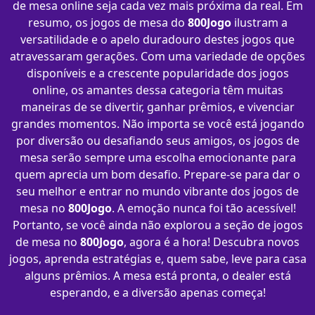
de mesa online seja cada vez mais próxima da real. Em
resumo, os jogos de mesa do
800Jogo
ilustram a
versatilidade e o apelo duradouro destes jogos que
atravessaram gerações. Com uma variedade de opções
disponíveis e a crescente popularidade dos jogos
online, os amantes dessa categoria têm muitas
maneiras de se divertir, ganhar prêmios, e vivenciar
grandes momentos. Não importa se você está jogando
por diversão ou desafiando seus amigos, os jogos de
mesa serão sempre uma escolha emocionante para
quem aprecia um bom desafio. Prepare-se para dar o
seu melhor e entrar no mundo vibrante dos jogos de
mesa no
800Jogo
. A emoção nunca foi tão acessível!
Portanto, se você ainda não explorou a seção de jogos
de mesa no
800Jogo
, agora é a hora! Descubra novos
jogos, aprenda estratégias e, quem sabe, leve para casa
alguns prêmios. A mesa está pronta, o dealer está
esperando, e a diversão apenas começa!