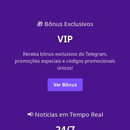
🎁 Bônus Exclusivos
VIP
Receba bônus exclusivos do Telegram,
promoções especiais e códigos promocionais
únicos!
Ver Bônus
📢 Notícias em Tempo Real
24/7