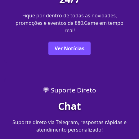
Fique por dentro de todas as novidades,
promoções e eventos da 880.Game em tempo
real!
Ver Notícias
💬 Suporte Direto
Chat
Suporte direto via Telegram, respostas rápidas e
atendimento personalizado!