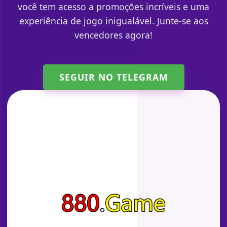
você tem acesso a promoções incríveis e uma
experiência de jogo inigualável. Junte-se aos
vencedores agora!
SEGUIR NO TELEGRAM