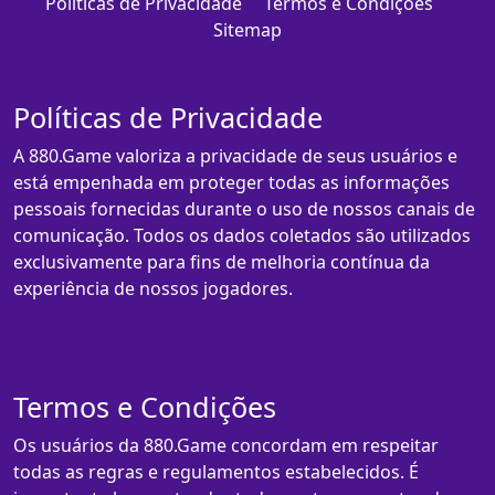
Políticas de Privacidade
Termos e Condições
Sitemap
Políticas de Privacidade
A 880.Game valoriza a privacidade de seus usuários e
está empenhada em proteger todas as informações
pessoais fornecidas durante o uso de nossos canais de
comunicação. Todos os dados coletados são utilizados
exclusivamente para fins de melhoria contínua da
experiência de nossos jogadores.
Termos e Condições
Os usuários da 880.Game concordam em respeitar
todas as regras e regulamentos estabelecidos. É