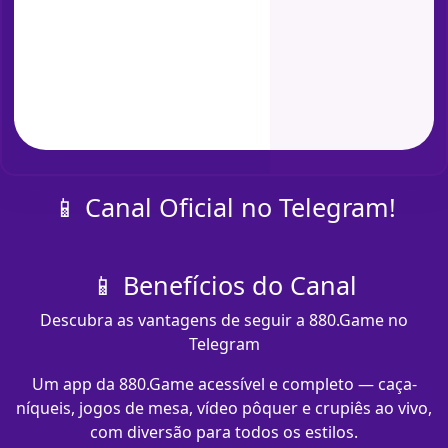
📱 Canal Oficial no Telegram!
📱 Benefícios do Canal
Descubra as vantagens de seguir a 880.Game no
Telegram
Um app da 880.Game acessível e completo — caça-
níqueis, jogos de mesa, vídeo pôquer e crupiês ao vivo,
com diversão para todos os estilos.