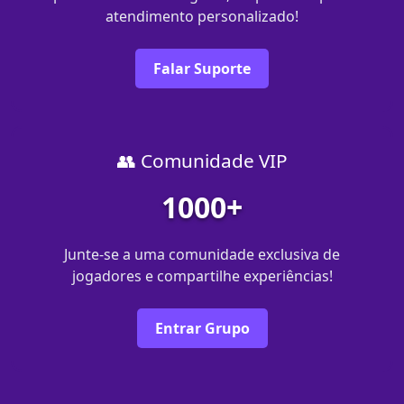
atendimento personalizado!
Falar Suporte
👥 Comunidade VIP
1000+
Junte-se a uma comunidade exclusiva de
jogadores e compartilhe experiências!
Entrar Grupo