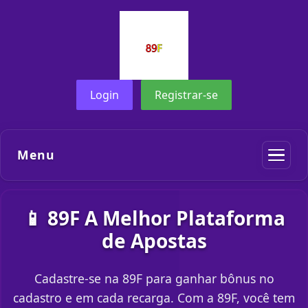
Login
Registrar-se
Menu
📱 89F A Melhor Plataforma
de Apostas
Cadastre-se na 89F para ganhar bônus no
cadastro e em cada recarga. Com a 89F, você tem