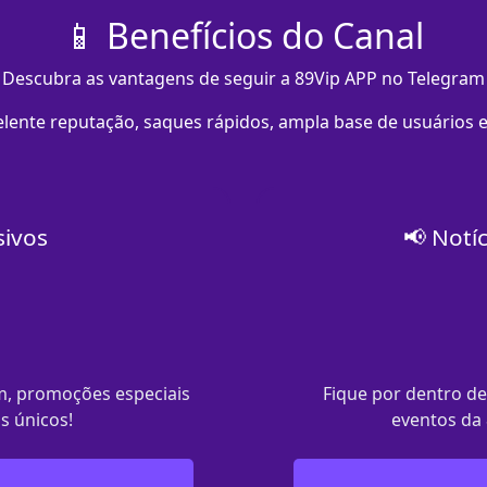
📱 Benefícios do Canal
Descubra as vantagens de seguir a 89Vip APP no Telegram
elente reputação, saques rápidos, ampla base de usuários e
sivos
📢 Notí
m, promoções especiais
Fique por dentro d
s únicos!
eventos da