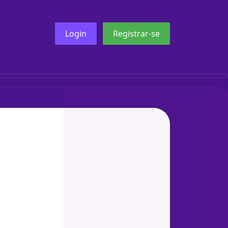
Login
Registrar-se