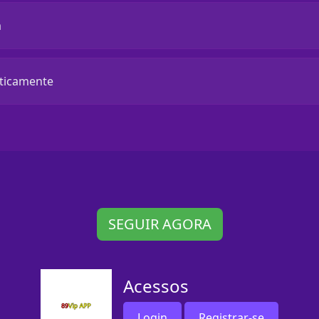
a
aticamente
SEGUIR AGORA
Acessos
Login
Registrar-se