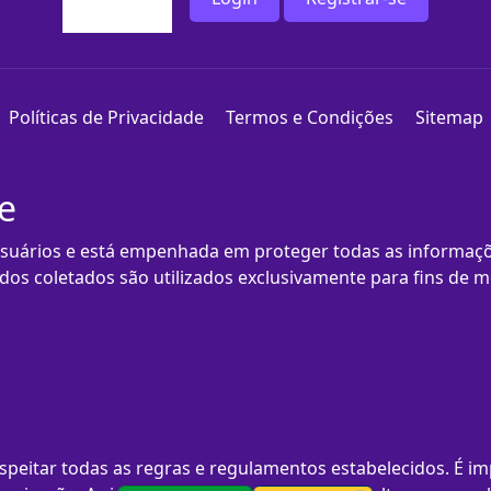
Políticas de Privacidade
Termos e Condições
Sitemap
de
 usuários e está empenhada em proteger todas as informaç
os coletados são utilizados exclusivamente para fins de m
eitar todas as regras e regulamentos estabelecidos. É im