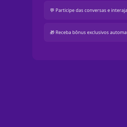
💬 Participe das conversas e interaj
🎁 Receba bônus exclusivos autom