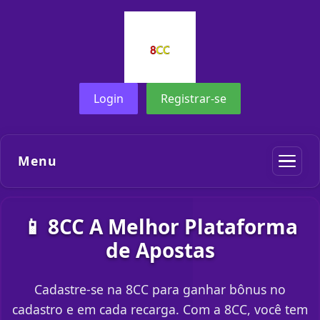
Login
Registrar-se
Menu
📱 8CC A Melhor Plataforma
de Apostas
Cadastre-se na 8CC para ganhar bônus no
cadastro e em cada recarga. Com a 8CC, você tem