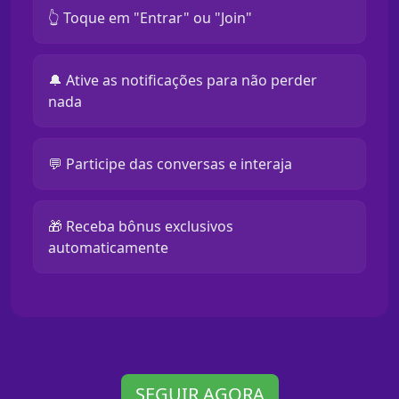
👆 Toque em "Entrar" ou "Join"
🔔 Ative as notificações para não perder
nada
💬 Participe das conversas e interaja
🎁 Receba bônus exclusivos
automaticamente
SEGUIR AGORA