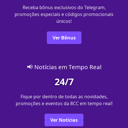
Receba bônus exclusivos do Telegram,
promoções especiais e códigos promocionais
únicos!
Ver Bônus
📢 Notícias em Tempo Real
24/7
Fique por dentro de todas as novidades,
promoções e eventos da 8CC em tempo real!
Ver Notícias