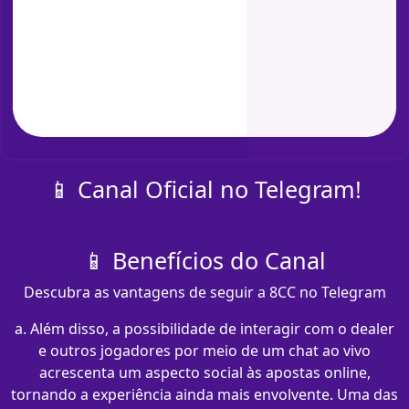
📱 Canal Oficial no Telegram!
📱 Benefícios do Canal
Descubra as vantagens de seguir a 8CC no Telegram
a. Além disso, a possibilidade de interagir com o dealer
e outros jogadores por meio de um chat ao vivo
acrescenta um aspecto social às apostas online,
tornando a experiência ainda mais envolvente. Uma das