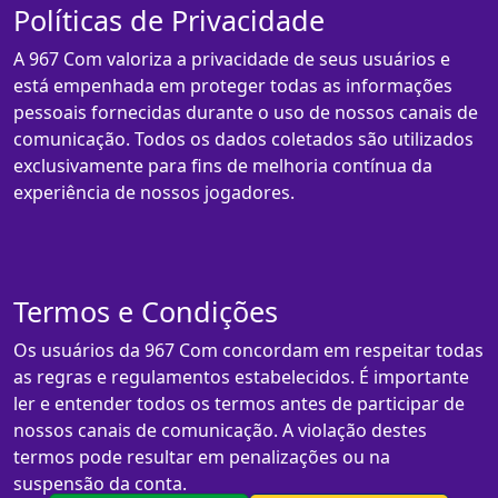
Políticas de Privacidade
A 967 Com valoriza a privacidade de seus usuários e
está empenhada em proteger todas as informações
pessoais fornecidas durante o uso de nossos canais de
comunicação. Todos os dados coletados são utilizados
exclusivamente para fins de melhoria contínua da
experiência de nossos jogadores.
Termos e Condições
Os usuários da 967 Com concordam em respeitar todas
as regras e regulamentos estabelecidos. É importante
ler e entender todos os termos antes de participar de
nossos canais de comunicação. A violação destes
termos pode resultar em penalizações ou na
suspensão da conta.