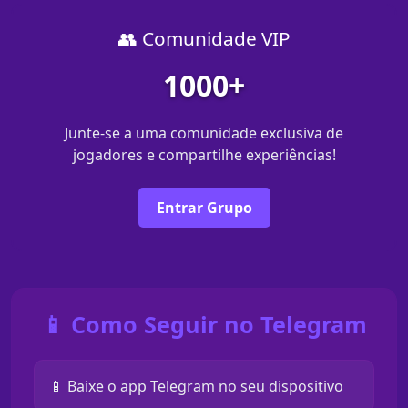
👥 Comunidade VIP
1000+
Junte-se a uma comunidade exclusiva de
jogadores e compartilhe experiências!
Entrar Grupo
📱 Como Seguir no Telegram
📱 Baixe o app Telegram no seu dispositivo