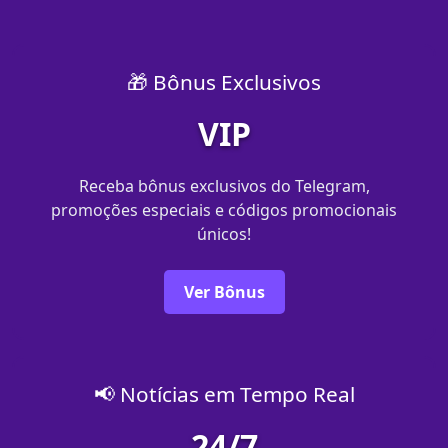
🎁 Bônus Exclusivos
VIP
Receba bônus exclusivos do Telegram,
promoções especiais e códigos promocionais
únicos!
Ver Bônus
📢 Notícias em Tempo Real
24/7